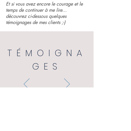
Et si vous avez encore le courage et le
temps de continuer à me lire...
découvrez ci-dessous quelques
témoignages de mes clients ;-)
TÉMOIGNA
GES
« Pousser les portes de la
parenthèse inspirée, c'est
prendre un vrai temps de
retour sur soi, pour se